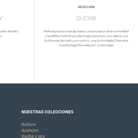
SELECCIÓN
Y
DUCHA
cuarto de baño.
Perfecta para los más apurados y enamorados de la comodidad
eo
y la estética, la ducha puede imaginarse como una cabina, una
ducha a ras de suelo y, por qué no, una ducha digital. Descubra
nuestra magnífica selección. ¡Usted elige!
NUESTRAS COLECCIONES
Bañera
Azulejos
Ducha y spa