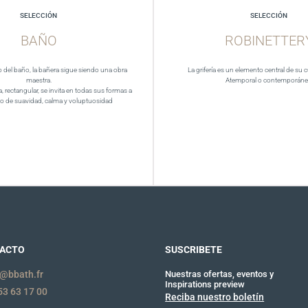
SELECCIÓN
SELECCIÓN
BAÑO
ROBINETTER
del baño, la bañera sigue siendo una obra
La grifería es un elemento central de su 
maestra.
Atemporal o contemporán
a, rectangular, se invita en todas sus formas a
 de suavidad, calma y voluptuosidad
ACTO
SUSCRIBETE
@bbath.fr
Nuestras ofertas, eventos y
Inspirations preview
53 63 17 00
Reciba nuestro boletín