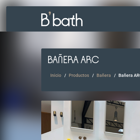
BAÑERA ARC
Inicio
Productos
Bañera
Bañera AR