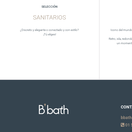
SELECCIÓN
SANITARIOS
¿Discreto y elegante o conectado y con estilo?
Icono del mundo 
¡Tú eliges!
Retro, isla, redond
un momento
CONT
bbath
01 