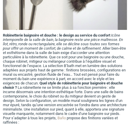
Robinetterie baignoire et douche : le design au service du confort
Icône
intemporelle de la salle de bain, la baignoire reste une pièce maîtresse. En
îlot, rétro, ronde ou rectangulaire, elle se décline sous toutes ses formes
pour offrir un moment de confort, de calme et de raffinement.
Allier bien-être
et esthétisme dans la salle de bain exige d'accorder une attention
particulière à la robinetterie. Que ce soit pour une baignoire ou une douche,
chaque robinet, mitigeur ou mélangeur contribue à l’équilibre visuel et
fonctionnel de l’espace. La sélection B’bath met en lumière des solutions
adaptées aux projets haut de gamme : finitions brossées, configurations en
mural ou encastré, gestion fluide de l’eau… Tout est pensé pour faire du
moment du bain une expérience à part, en accord avec le style et les
exigences de chacun.
Quel style de robinetterie pour baignoire et douche
choisir ?
La robinetterie ne se limite plus à sa fonction première : elle
incarne désormais une intention esthétique forte. Dans une salle de bains
contemporaine, le choix du robinet ou du mitigeur devient un geste de
design. Selon la configuration, un modèle mural soulignera les lignes d’un
mur épuré, tandis qu’une version encastrée se fondra dans une architecture
minimaliste. Une installation sur pied, quant à elle, apportera une signature
visuelle marquante, notamment dans le cadre d’une baignoire sur pieds.
Pour s’adapter à tous les projets,
Baño
propose des finitions variées et
raffinées :