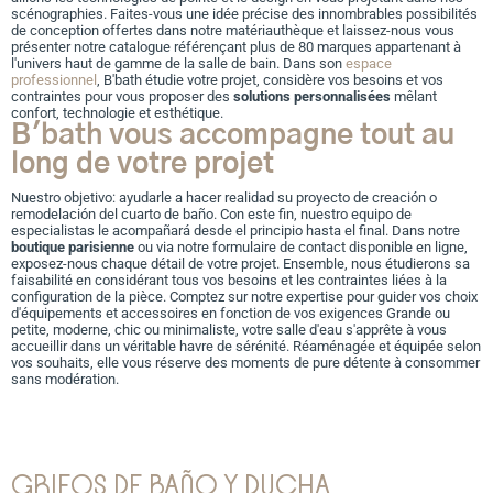
scénographies. Faites-vous une idée précise des innombrables possibilités
de conception offertes dans notre matériauthèque et laissez-nous vous
présenter notre catalogue référençant plus de 80 marques appartenant à
l'univers haut de gamme de la salle de bain.
Dans son
espace
professionnel
, B'bath étudie votre projet, considère vos besoins et vos
contraintes pour vous proposer des
solutions personnalisées
mêlant
confort, technologie et esthétique.
B'bath vous accompagne tout au
long de votre projet
Nuestro objetivo: ayudarle a hacer realidad su proyecto de creación o
remodelación del cuarto de baño. Con este fin, nuestro equipo de
especialistas le acompañará desde el principio hasta el final.
Dans notre
boutique parisienne
ou via notre formulaire de contact disponible en ligne,
exposez-nous chaque détail de votre projet. Ensemble, nous étudierons sa
faisabilité en considérant tous vos besoins et les contraintes liées à la
configuration de la pièce.
Comptez sur notre expertise pour guider vos choix
d'équipements et accessoires en fonction de vos exigences
Grande ou
petite, moderne, chic ou minimaliste, votre salle d'eau s'apprête à vous
accueillir dans un véritable havre de sérénité. Réaménagée et équipée selon
vos souhaits, elle vous réserve des moments de pure détente à consommer
sans modération.
GRIFOS DE BAÑO Y DUCHA