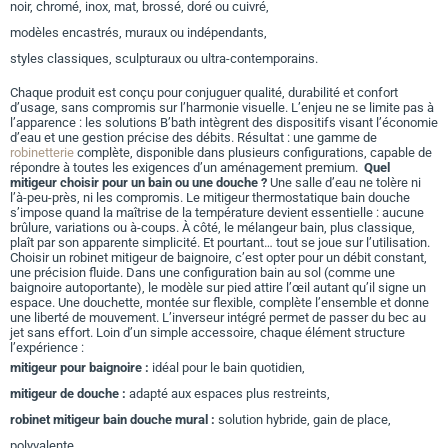
noir, chromé, inox, mat, brossé, doré ou cuivré,
modèles encastrés, muraux ou indépendants,
styles classiques, sculpturaux ou ultra-contemporains.
Chaque produit est conçu pour conjuguer qualité, durabilité et confort
d’usage, sans compromis sur l’harmonie visuelle. L’enjeu ne se limite pas à
l’apparence : les solutions B’bath intègrent des dispositifs visant l’économie
d’eau et une gestion précise des débits. Résultat : une gamme de
robinetterie
complète, disponible dans plusieurs configurations, capable de
répondre à toutes les exigences d’un aménagement premium.
Quel
mitigeur choisir pour un bain ou une douche ?
Une salle d’eau ne tolère ni
l’à-peu-près, ni les compromis. Le mitigeur thermostatique bain douche
s’impose quand la maîtrise de la température devient essentielle : aucune
brûlure, variations ou à-coups. À côté, le mélangeur bain, plus classique,
plaît par son apparente simplicité. Et pourtant… tout se joue sur l’utilisation.
Choisir un robinet mitigeur de baignoire, c’est opter pour un débit constant,
une précision fluide. Dans une configuration bain au sol (comme une
baignoire autoportante), le modèle sur pied attire l’œil autant qu’il signe un
espace. Une douchette, montée sur flexible, complète l’ensemble et donne
une liberté de mouvement. L’inverseur intégré permet de passer du bec au
jet sans effort. Loin d’un simple accessoire, chaque élément structure
l’expérience :
mitigeur pour baignoire :
idéal pour le bain quotidien,
mitigeur de douche :
adapté aux espaces plus restreints,
robinet mitigeur bain douche mural :
solution hybride, gain de place,
polyvalente.