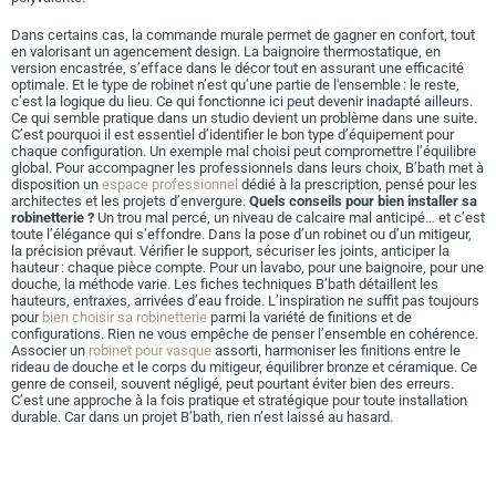
Dans certains cas, la commande murale permet de gagner en confort, tout
en valorisant un agencement design. La baignoire thermostatique, en
version encastrée, s’efface dans le décor tout en assurant une efficacité
optimale. Et le type de robinet n’est qu’une partie de l'ensemble : le reste,
c’est la logique du lieu. Ce qui fonctionne ici peut devenir inadapté ailleurs.
Ce qui semble pratique dans un studio devient un problème dans une suite.
C’est pourquoi il est essentiel d’identifier le bon type d’équipement pour
chaque configuration. Un exemple mal choisi peut compromettre l’équilibre
global. Pour accompagner les professionnels dans leurs choix, B’bath met à
disposition un
espace professionnel
dédié à la prescription, pensé pour les
architectes et les projets d’envergure.
Quels conseils pour bien installer sa
robinetterie ?
Un trou mal percé, un niveau de calcaire mal anticipé… et c’est
toute l’élégance qui s’effondre. Dans la pose d’un robinet ou d’un mitigeur,
la précision prévaut. Vérifier le support, sécuriser les joints, anticiper la
hauteur : chaque pièce compte. Pour un lavabo, pour une baignoire, pour une
douche, la méthode varie. Les fiches techniques B’bath détaillent les
hauteurs, entraxes, arrivées d’eau froide.
L’inspiration ne suffit pas toujours
pour
bien choisir sa robinetterie
parmi la variété de finitions et de
configurations. Rien ne vous empêche de penser l’ensemble en cohérence.
Associer un
robinet pour vasque
assorti, harmoniser les finitions entre le
rideau de douche et le corps du mitigeur, équilibrer bronze et céramique. Ce
genre de conseil, souvent négligé, peut pourtant éviter bien des erreurs.
C’est une approche à la fois pratique et stratégique pour toute installation
durable. Car dans un projet B’bath, rien n’est laissé au hasard.