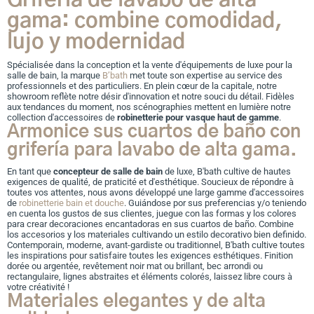
Grifería de lavabo de alta
gama: combine comodidad,
lujo y modernidad
Spécialisée dans la conception et la vente d'équipements de luxe pour la
salle de bain, la marque
B’bath
met toute son expertise au service des
professionnels et des particuliers. En plein cœur de la capitale, notre
showroom reflète notre désir d'innovation et notre souci du détail. Fidèles
aux tendances du moment, nos scénographies mettent en lumière notre
collection d'accessoires de
robinetterie pour vasque haut de gamme
.
Armonice sus cuartos de baño con
grifería para lavabo de alta gama.
En tant que
concepteur de salle de bain
de luxe, B'bath cultive de hautes
exigences de qualité, de praticité et d'esthétique. Soucieux de répondre à
toutes vos attentes, nous avons développé une large gamme d'accessoires
de
robinetterie bain et douche
.
Guiándose por sus preferencias y/o teniendo
en cuenta los gustos de sus clientes, juegue con las formas y los colores
para crear decoraciones encantadoras en sus cuartos de baño. Combine
los accesorios y los materiales cultivando un estilo decorativo bien definido.
Contemporain, moderne, avant-gardiste ou traditionnel, B'bath cultive toutes
les inspirations pour satisfaire toutes les exigences esthétiques. Finition
dorée ou argentée, revêtement noir mat ou brillant, bec arrondi ou
rectangulaire, lignes abstraites et éléments colorés, laissez libre cours à
votre créativité !
Materiales elegantes y de alta