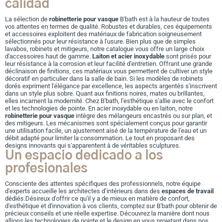
calidad
La sélection de
robinetterie pour vasque
B'bath est à la hauteur de toutes
vos attentes en termes de qualité. Robustes et durables, ces équipements
et accessoires exploitent des matériaux de fabrication soigneusement
sélectionnés pour leur résistance à l'usure.
Bien plus que de simples
lavabos, robinets et mitigeurs, notre catalogue vous offre un large choix
d'accessoires haut de gamme.
Laiton et acier inoxydable
sont prisés pour
leur résistance à la corrosion et leur facilité d'entretien. Offrant une grande
déclinaison de finitions, ces matériaux vous permettent de cultiver un style
décoratif en particulier dans la salle de bain.
Si les modèles de robinets
dorés expriment l'élégance par excellence, les aspects argentés s'inscrivent
dans un style plus sobre. Quant aux finitions noires, mates ou brillantes,
elles incarnent la modernité.
Chez B'bath, l'esthétique s'allie avec le confort
et les technologies de pointe. En acier inoxydable ou en laiton, notre
robinetterie pour vasque
intègre des mélangeurs encastrés ou sur plan, et
des mitigeurs.
Les mécanismes sont spécialement conçus pour garantir
une utilisation facile, un ajustement aisé de la température de l'eau et un
débit adapté pour
l
imiter la consommation
. Le tout en proposant des
designs innovants qui s'apparentent à de véritables sculptures.
Un espacio dedicado a los
profesionales
Consciente des attentes spécifiques des professionnels, notre équipe
d'experts accueille les architectes d’intérieurs
dans des
espaces de travail
dédiés.Désireux d'offrir ce qu'il y a de mieux en matière de confort,
d'esthétique et d'innovation à vos clients, comptez sur B'bath pour obtenir de
précieux conseils et une réelle expertise.
Découvrez la manière dont nous
allions les technologies de pointe et le design en vous projetant dans nos