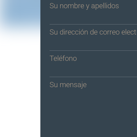
Su nombre y apellidos
Su dirección de correo elec
Teléfono
Su mensaje