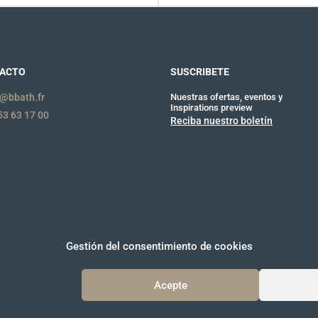
ACTO
SUSCRIBETE
@bbath.fr
Nuestras ofertas, eventos y
Inspirations preview
53 63 17 00
Reciba nuestro boletín
Gestión del consentimiento de cookies
Acepte
jurídica
Política de privacidad
Política de cookies (UE)