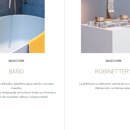
SELECCIÓN
SELECCIÓN
BAÑO
ROBINETTER
del baño, la bañera sigue siendo una obra
La grifería es un elemento central de su 
maestra.
Atemporal o contemporán
a, rectangular, se invita en todas sus formas a
 de suavidad, calma y voluptuosidad