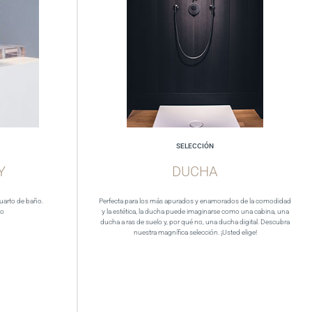
SELECCIÓN
Y
DUCHA
cuarto de baño.
Perfecta para los más apurados y enamorados de la comodidad
eo
y la estética, la ducha puede imaginarse como una cabina, una
ducha a ras de suelo y, por qué no, una ducha digital. Descubra
nuestra magnífica selección. ¡Usted elige!