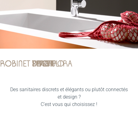
ROBINET PIVOT
ROBINET PROFI
ROBINET SOSPIRO
ROBINET SYNC
ROBINET TARA ULTRA
SELECTION
SANITAIRE
Des sanitaires discrets et élégants ou plutôt connectés
et design ?
C’est vous qui choisissez !