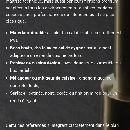
maîtrise technique, mais aussi par leurs finitions premium,
adaptées à tous les environnements : cuisines modernes,
espaces semi-professionnels ou intérieurs au style plus
classique.
Matériaux durables :
acier inoxydable, chrome, traitement
PVD,
Becs hauts, droits ou en col de cygne :
parfaitement
adaptés à un évier de cuisine profond,
Robinet de cuisine design :
avec douchette extractible ou
bec mobile,
Mélangeur ou mitigeur de cuisine :
ergonomique, au
contrôle fluide,
Surface :
satinée, noire, dorée ou finition miroir pour un
rendu élégant.
Certaines références s’intègrent discrètement dans le plan