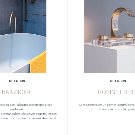
SELECTION
SELECTION
BAIGNOIRE
ROBINETTERI
vers du bain, la baignoire reste une pièce
La robinetterie est un élément central de vot
maitresse.
Intemporel ou contempora
de, rectangulaire, elle s’invite sous toutes ses
moment de douceur, de calme et de volupté