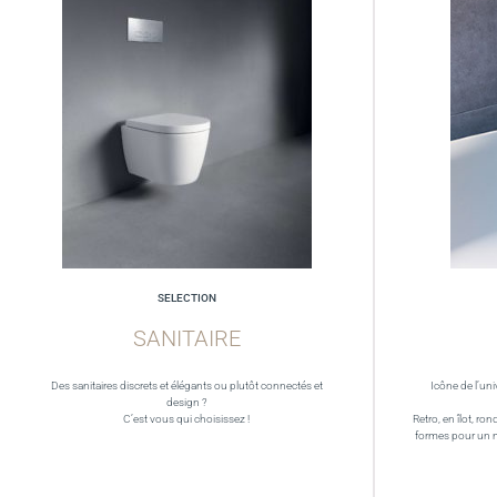
SELECTION
SANITAIRE
Des sanitaires discrets et élégants ou plutôt connectés et
Icône de l’uni
design ?
C’est vous qui choisissez !
Retro, en îlot, ron
formes pour un 