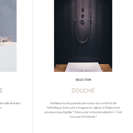
SELECTION
E
DOUCHE
re salle de bains.
Parfaite pour les pressés amoureux du confort et de
in
l’esthétique, la douche s’imagine en cabine, à l’italienne et
pourquoi pas digitale ? Découvrez notre jolie selection ! C’est
vous qui choisissez !