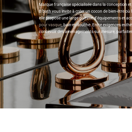
Marque française spécialisée dans la conception et 
B’bath vous invite à créer un cocon de bien-être où 
elle propose une large gamme d’équipements et acce
pour vasque
, bain et douche. Entre exigences esth
concevoir des aménagements sur mesure, parfaite