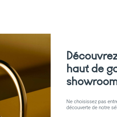
Découvrez 
haut de g
showroom 
Ne choisissez pas entre
découverte de notre sé