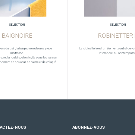
SELECTION
SELECTION
BAIGNOIRE
ROBINETTERI
vers du bain, la baignoire reste une pièce
La robinetterie est un élément central de vot
maitresse.
Intemporel ou contempora
de, rectangulaire, elle s’invite sous toutes ses
moment de douceur, de calme et de volupté
ACTEZ-NOUS
ABONNEZ-VOUS