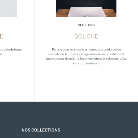
SELECTION
E
DOUCHE
re salle de bains.
Parfaite pour les pressés amoureux du confort et de
in
l’esthétique, la douche s’imagine en cabine, à l’italienne et
pourquoi pas digitale ? Découvrez notre jolie selection ! C’est
vous qui choisissez !
NOS COLLECTIONS