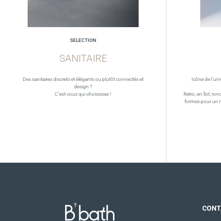
SELECTION
SANITAIRE
Des sanitaires discrets et élégants ou plutôt connectés et
Icône de l’uni
design ?
C’est vous qui choisissez !
Retro, en îlot, ron
formes pour un 
CONT