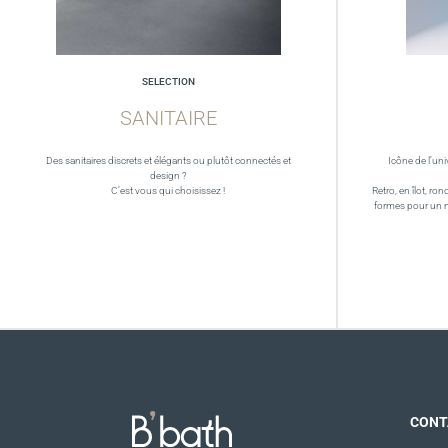
SELECTION
SANITAIRE
Des sanitaires discrets et élégants ou plutôt connectés et
Icône de l’uni
design ?
C’est vous qui choisissez !
Retro, en îlot, ron
formes pour un 
CONT