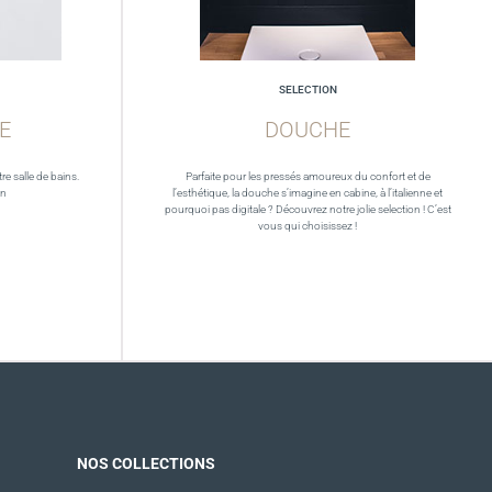
SELECTION
E
DOUCHE
re salle de bains.
Parfaite pour les pressés amoureux du confort et de
in
l’esthétique, la douche s’imagine en cabine, à l’italienne et
pourquoi pas digitale ? Découvrez notre jolie selection ! C’est
vous qui choisissez !
NOS COLLECTIONS