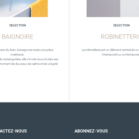
SELECTION
SELECTION
BAIGNOIRE
ROBINETTERI
vers du bain, la baignoire reste une pièce
La robinetterie est un élément central de vot
maitresse.
Intemporel ou contempora
de, rectangulaire, elle s’invite sous toutes ses
moment de douceur, de calme et de volupté
ACTEZ-NOUS
ABONNEZ-VOUS