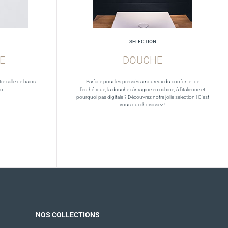
SELECTION
E
DOUCHE
re salle de bains.
Parfaite pour les pressés amoureux du confort et de
in
l’esthétique, la douche s’imagine en cabine, à l’italienne et
pourquoi pas digitale ? Découvrez notre jolie selection ! C’est
vous qui choisissez !
NOS COLLECTIONS