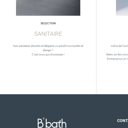
SELECTION
SANITAIRE
Des sanitaires discrets et élégants ou plutôt connectés et
Icône de l’uni
design ?
C’est vous qui choisissez !
Retro, en îlot, ron
formes pour un 
CONT