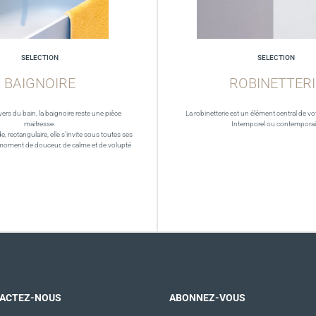
SELECTION
SELECTION
BAIGNOIRE
ROBINETTERI
vers du bain, la baignoire reste une pièce
La robinetterie est un élément central de vot
maitresse.
Intemporel ou contempora
de, rectangulaire, elle s’invite sous toutes ses
moment de douceur, de calme et de volupté
ACTEZ-NOUS
ABONNEZ-VOUS