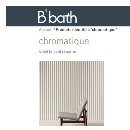
Accueil
/
Produits identifiés “chromatique”
chromatique
Voici le seul résultat