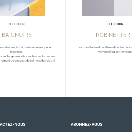
SELECTION
SELECTION
BAIGNOIRE
ROBINETTERI
vers du bain, la baignoire reste une pièce
La robinetterie est un élément central de vot
maitresse.
Intemporel ou contempora
de, rectangulaire, elle s’invite sous toutes ses
moment de douceur, de calme et de volupté
ACTEZ-NOUS
ABONNEZ-VOUS