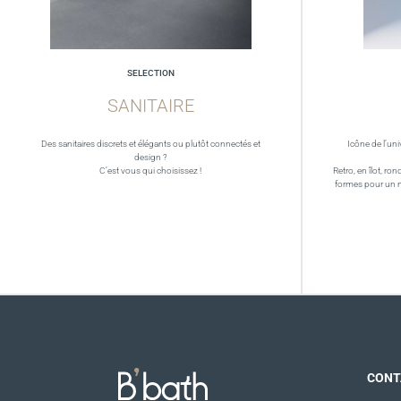
SELECTION
SANITAIRE
Des sanitaires discrets et élégants ou plutôt connectés et
Icône de l’uni
design ?
C’est vous qui choisissez !
Retro, en îlot, ron
formes pour un 
CONT