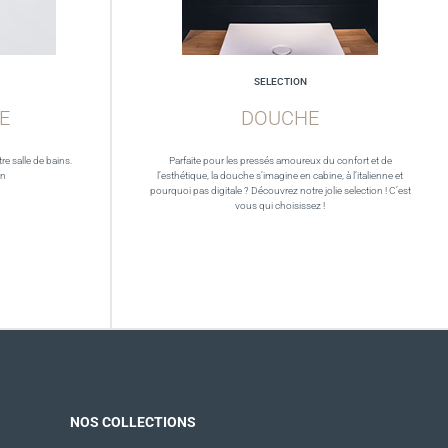
SELECTION
E
DOUCHE
re salle de bains.
Parfaite pour les pressés amoureux du confort et de
in
l’esthétique, la douche s’imagine en cabine, à l’italienne et
pourquoi pas digitale ? Découvrez notre jolie selection ! C’est
vous qui choisissez !
NOS COLLECTIONS