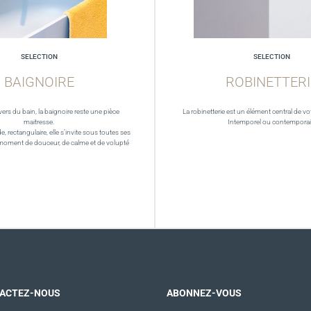
SELECTION
SELECTION
BAIGNOIRE
ROBINETTERI
vers du bain, la baignoire reste une pièce
La robinetterie est un élément central de vot
maitresse.
Intemporel ou contempora
de, rectangulaire, elle s’invite sous toutes ses
moment de douceur, de calme et de volupté
ACTEZ-NOUS
ABONNEZ-VOUS