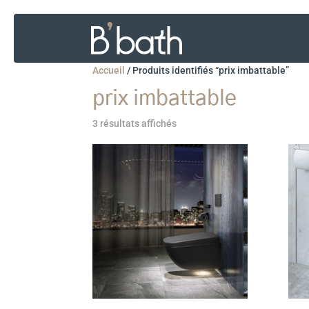
Accueil
/
Produits identifiés “prix imbattable”
prix imbattable
3 résultats affichés