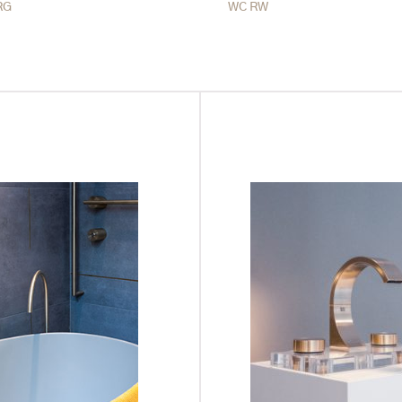
RG
WC RW