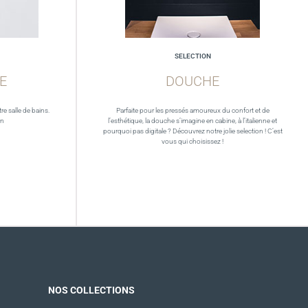
SELECTION
E
DOUCHE
re salle de bains.
Parfaite pour les pressés amoureux du confort et de
in
l’esthétique, la douche s’imagine en cabine, à l’italienne et
pourquoi pas digitale ? Découvrez notre jolie selection ! C’est
vous qui choisissez !
NOS COLLECTIONS