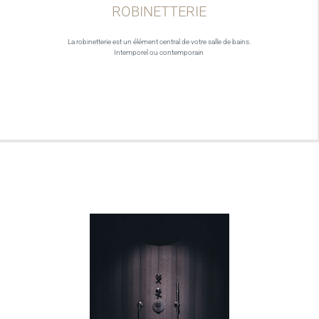
ROBINETTERIE
La robinetterie est un élément central de votre salle de bains.
Intemporel ou contemporain