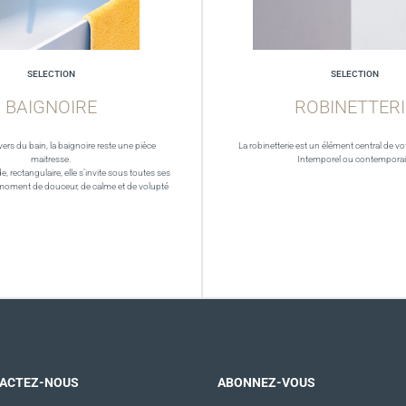
SELECTION
SELECTION
BAIGNOIRE
ROBINETTERI
vers du bain, la baignoire reste une pièce
La robinetterie est un élément central de vot
maitresse.
Intemporel ou contempora
de, rectangulaire, elle s’invite sous toutes ses
moment de douceur, de calme et de volupté
ACTEZ-NOUS
ABONNEZ-VOUS