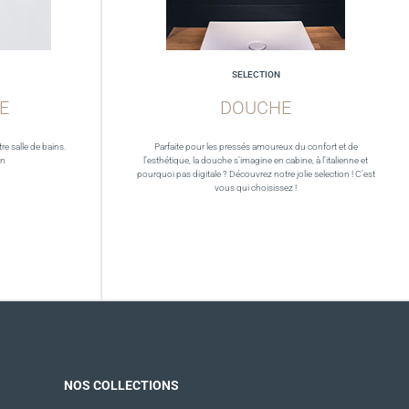
SELECTION
E
DOUCHE
re salle de bains.
Parfaite pour les pressés amoureux du confort et de
in
l’esthétique, la douche s’imagine en cabine, à l’italienne et
pourquoi pas digitale ? Découvrez notre jolie selection ! C’est
vous qui choisissez !
NOS COLLECTIONS