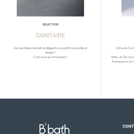
SELECTION
SANITAIRE
Des sanitaires discrets et élégants ou plutôt connectés et
Icône de l’uni
design ?
C’est vous qui choisissez !
Retro, en îlot, ron
formes pour un 
CONT