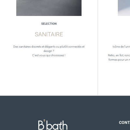
SELECTION
SANITAIRE
Des sanitaires discrets et élégants ou plutôt connectés et
Icône de l’uni
design ?
C’est vous qui choisissez !
Retro, en îlot, ron
formes pour un 
CONT