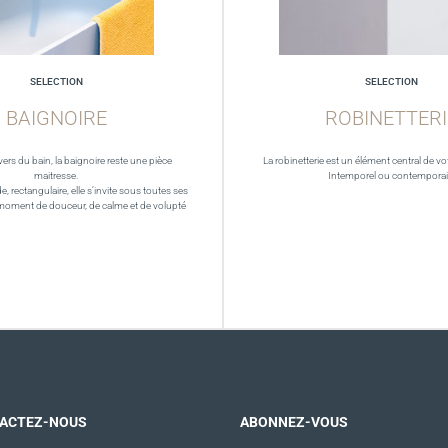
SELECTION
SELECTION
BAIGNOIRE
ROBINETTERI
vers du bain, la baignoire reste une pièce
La robinetterie est un élément central de vot
maitresse.
Intemporel ou contempora
de, rectangulaire, elle s’invite sous toutes ses
moment de douceur, de calme et de volupté
ACTEZ-NOUS
ABONNEZ-VOUS