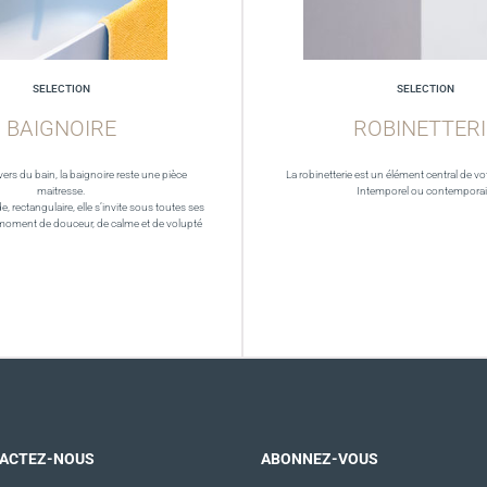
SELECTION
SELECTION
BAIGNOIRE
ROBINETTERI
vers du bain, la baignoire reste une pièce
La robinetterie est un élément central de vot
maitresse.
Intemporel ou contempora
de, rectangulaire, elle s’invite sous toutes ses
moment de douceur, de calme et de volupté
ACTEZ-NOUS
ABONNEZ-VOUS