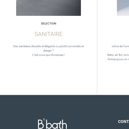
SELECTION
SANITAIRE
Des sanitaires discrets et élégants ou plutôt connectés et
Icône de l’uni
design ?
C’est vous qui choisissez !
Retro, en îlot, ron
formes pour un 
CONT