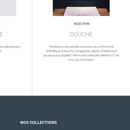
SELECTION
E
DOUCHE
re salle de bains.
Parfaite pour les pressés amoureux du confort et de
in
l’esthétique, la douche s’imagine en cabine, à l’italienne et
pourquoi pas digitale ? Découvrez notre jolie selection ! C’est
vous qui choisissez !
NOS COLLECTIONS