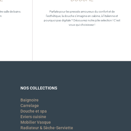
re salle de bains.
Parfaite pour les pressés amoureux du confort et de
in
l’esthétique, la douche s’imagine en cabine, à l’italienne et
pourquoi pas digitale ? Découvrez notre jolie selection ! C’est
vous qui choisissez !
NOS COLLECTIONS
Baignoire
Carrelage
Douche et spa
Eviers cuisine
Mobilier Vasque
Radiateur & Sèche-Serviette