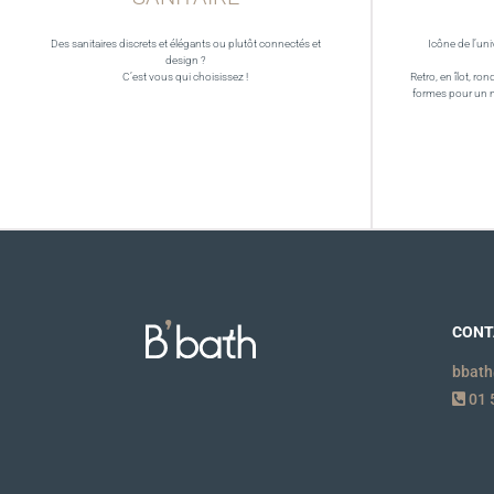
Des sanitaires discrets et élégants ou plutôt connectés et
Icône de l’uni
design ?
C’est vous qui choisissez !
Retro, en îlot, ron
formes pour un 
CONT
bbath
01 