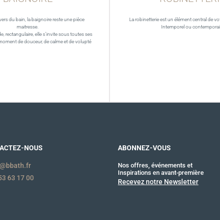
vers du bain, la baignoire reste une pièce
La robinetterie est un élément central de vot
maitresse.
Intemporel ou contempora
de, rectangulaire, elle s’invite sous toutes ses
moment de douceur, de calme et de volupté
ACTEZ-NOUS
ABONNEZ-VOUS
@bbath.fr
Nos offres, événements et
Inspirations en avant-première
53 63 17 00
Recevez notre Newsletter