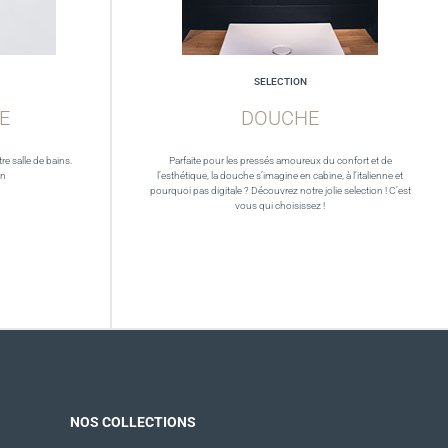
SELECTION
E
DOUCHE
re salle de bains.
Parfaite pour les pressés amoureux du confort et de
in
l’esthétique, la douche s’imagine en cabine, à l’italienne et
pourquoi pas digitale ? Découvrez notre jolie selection ! C’est
vous qui choisissez !
NOS COLLECTIONS