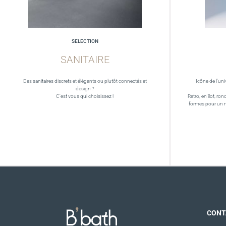
SELECTION
SANITAIRE
Des sanitaires discrets et élégants ou plutôt connectés et
Icône de l’uni
design ?
C’est vous qui choisissez !
Retro, en îlot, ron
formes pour un 
CONT