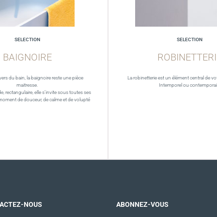
SELECTION
SELECTION
BAIGNOIRE
ROBINETTERI
vers du bain, la baignoire reste une pièce
La robinetterie est un élément central de vot
maitresse.
Intemporel ou contempora
de, rectangulaire, elle s’invite sous toutes ses
moment de douceur, de calme et de volupté
ACTEZ-NOUS
ABONNEZ-VOUS