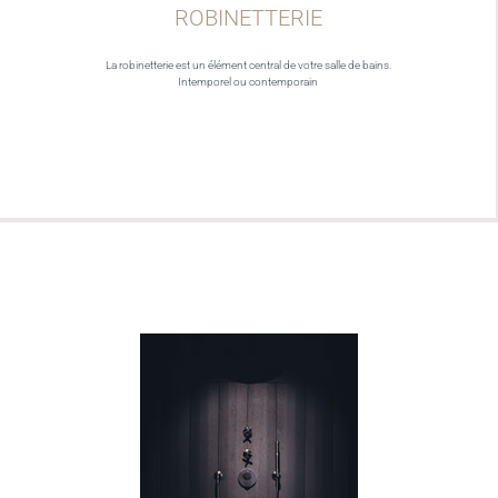
ROBINETTERIE
La robinetterie est un élément central de votre salle de bains.
Intemporel ou contemporain