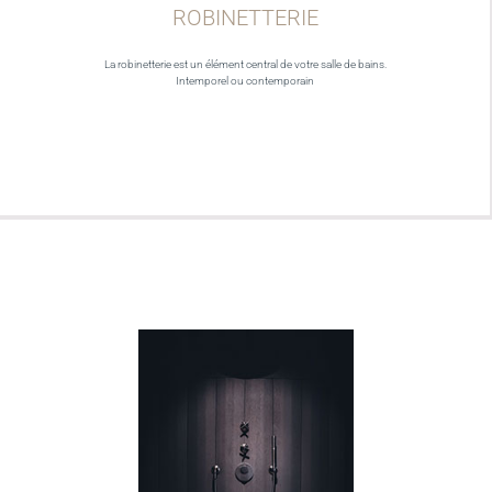
ROBINETTERIE
La robinetterie est un élément central de votre salle de bains.
Intemporel ou contemporain