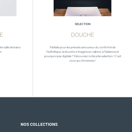
SELECTION
E
DOUCHE
re salle de bains.
Parfaite pour les pressés amoureux du confort et de
in
l’esthétique, la douche s’imagine en cabine, à l’italienne et
pourquoi pas digitale ? Découvrez notre jolie selection ! C’est
vous qui choisissez !
NOS COLLECTIONS