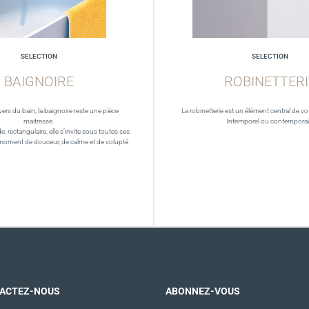
SELECTION
SELECTION
BAIGNOIRE
ROBINETTERI
vers du bain, la baignoire reste une pièce
La robinetterie est un élément central de vot
maitresse.
Intemporel ou contempora
de, rectangulaire, elle s’invite sous toutes ses
moment de douceur, de calme et de volupté
ACTEZ-NOUS
ABONNEZ-VOUS