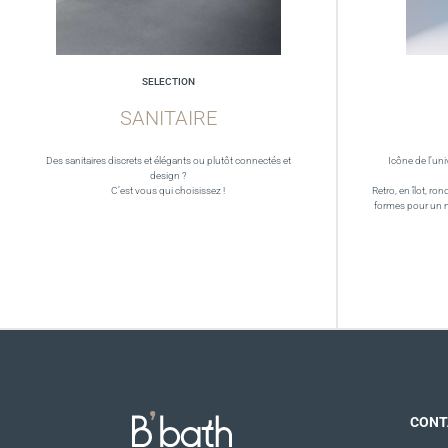
SELECTION
SANITAIRE
Des sanitaires discrets et élégants ou plutôt connectés et
Icône de l’uni
design ?
C’est vous qui choisissez !
Retro, en îlot, ron
formes pour un 
CONT