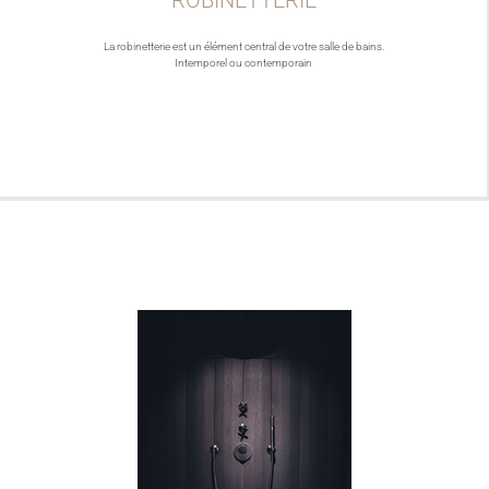
La robinetterie est un élément central de votre salle de bains.
Intemporel ou contemporain