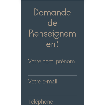
Demande
de
Renseignem
ent
Votre nom, prénom
Votre e-mail
Téléphone