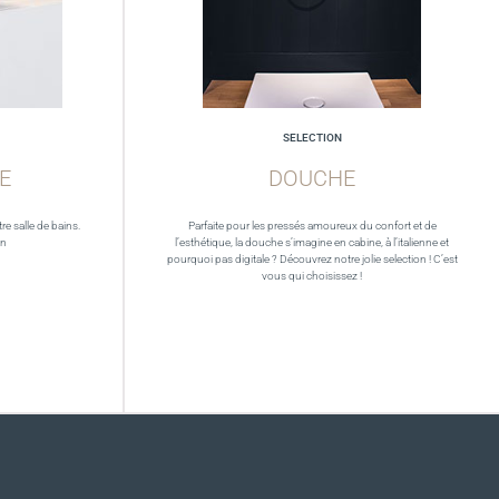
SELECTION
E
DOUCHE
re salle de bains.
Parfaite pour les pressés amoureux du confort et de
in
l’esthétique, la douche s’imagine en cabine, à l’italienne et
pourquoi pas digitale ? Découvrez notre jolie selection ! C’est
vous qui choisissez !