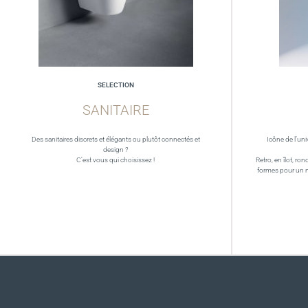
SELECTION
SANITAIRE
Des sanitaires discrets et élégants ou plutôt connectés et
Icône de l’uni
design ?
C’est vous qui choisissez !
Retro, en îlot, ron
formes pour un 