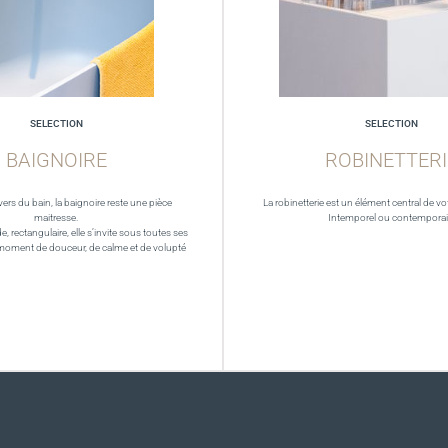
SELECTION
SELECTION
BAIGNOIRE
ROBINETTERI
vers du bain, la baignoire reste une pièce
La robinetterie est un élément central de vot
maitresse.
Intemporel ou contempora
de, rectangulaire, elle s’invite sous toutes ses
moment de douceur, de calme et de volupté