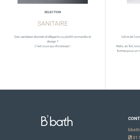
SELECTION
SANITAIRE
Des sanitaires discrets et élégants ou plutôt connectés et
Icône de l’uni
design ?
C’est vous qui choisissez !
Retro, en îlot, ron
formes pour un 
CONT
bbath
01 