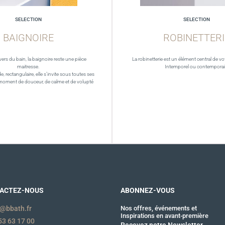
SELECTION
SELECTION
BAIGNOIRE
ROBINETTERI
vers du bain, la baignoire reste une pièce
La robinetterie est un élément central de vot
maitresse.
Intemporel ou contempora
de, rectangulaire, elle s’invite sous toutes ses
moment de douceur, de calme et de volupté
ACTEZ-NOUS
ABONNEZ-VOUS
@bbath.fr
Nos offres, événements et
Inspirations en avant-première
53 63 17 00
Recevez notre Newsletter