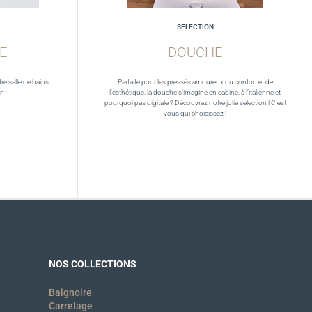
SELECTION
E
DOUCHE
re salle de bains.
Parfaite pour les pressés amoureux du confort et de
in
l’esthétique, la douche s’imagine en cabine, à l’italienne et
pourquoi pas digitale ? Découvrez notre jolie selection ! C’est
vous qui choisissez !
NOS COLLECTIONS
Baignoire
Carrelage