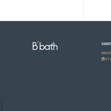
CONT
bbath
01 