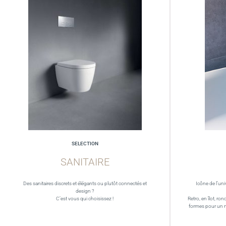
SELECTION
SANITAIRE
Des sanitaires discrets et élégants ou plutôt connectés et
Icône de l’uni
design ?
C’est vous qui choisissez !
Retro, en îlot, ron
formes pour un 