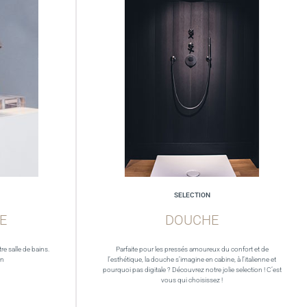
SELECTION
E
DOUCHE
re salle de bains.
Parfaite pour les pressés amoureux du confort et de
in
l’esthétique, la douche s’imagine en cabine, à l’italienne et
pourquoi pas digitale ? Découvrez notre jolie selection ! C’est
vous qui choisissez !