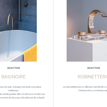
SELECTION
SELECTION
BAIGNOIRE
ROBINETTERI
vers du bain, la baignoire reste une pièce
La robinetterie est un élément central de vot
maitresse.
Intemporel ou contempora
de, rectangulaire, elle s’invite sous toutes ses
moment de douceur, de calme et de volupté