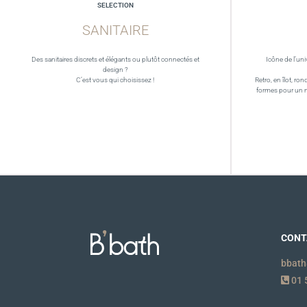
SELECTION
SANITAIRE
Des sanitaires discrets et élégants ou plutôt connectés et
Icône de l’uni
design ?
C’est vous qui choisissez !
Retro, en îlot, ron
formes pour un 
CONT
bbath
01 