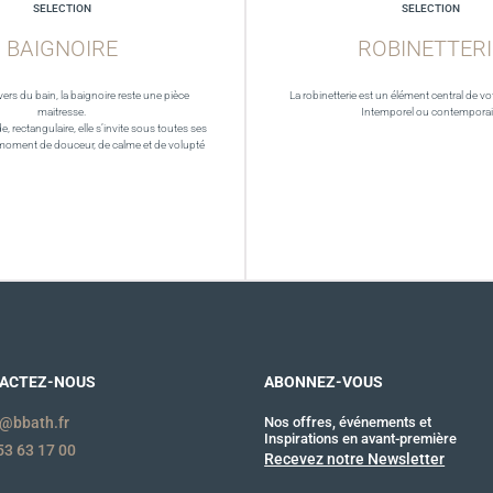
SELECTION
SELECTION
BAIGNOIRE
ROBINETTERI
vers du bain, la baignoire reste une pièce
La robinetterie est un élément central de vot
maitresse.
Intemporel ou contempora
de, rectangulaire, elle s’invite sous toutes ses
moment de douceur, de calme et de volupté
ACTEZ-NOUS
ABONNEZ-VOUS
@bbath.fr
Nos offres, événements et
Inspirations en avant-première
53 63 17 00
Recevez notre Newsletter