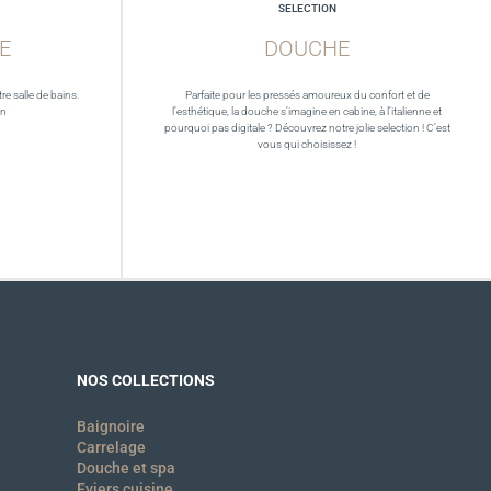
SELECTION
E
DOUCHE
re salle de bains.
Parfaite pour les pressés amoureux du confort et de
in
l’esthétique, la douche s’imagine en cabine, à l’italienne et
pourquoi pas digitale ? Découvrez notre jolie selection ! C’est
vous qui choisissez !
NOS COLLECTIONS
Baignoire
Carrelage
Douche et spa
Eviers cuisine