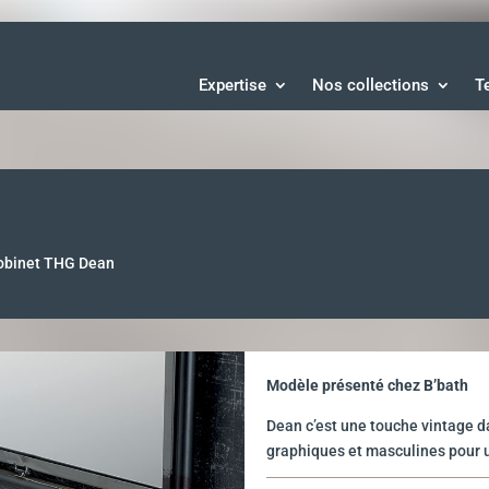
Expertise
Nos collections
T
obinet THG Dean
Modèle présenté chez B’bath
Dean c’est une touche vintage da
graphiques et masculines pour 