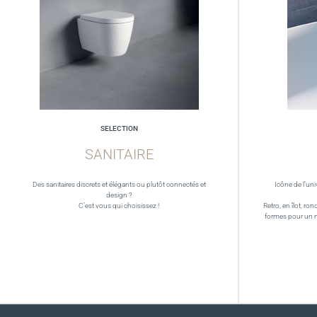
SELECTION
SANITAIRE
Des sanitaires discrets et élégants ou plutôt connectés et
Icône de l’uni
design ?
C’est vous qui choisissez !
Retro, en îlot, ron
formes pour un 