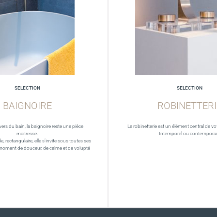
SELECTION
SELECTION
BAIGNOIRE
ROBINETTERI
vers du bain, la baignoire reste une pièce
La robinetterie est un élément central de vot
maitresse.
Intemporel ou contempora
de, rectangulaire, elle s’invite sous toutes ses
moment de douceur, de calme et de volupté