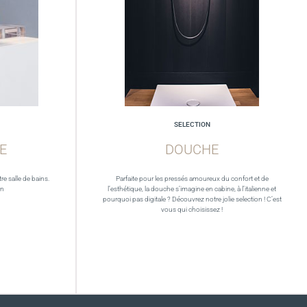
SELECTION
E
DOUCHE
re salle de bains.
Parfaite pour les pressés amoureux du confort et de
in
l’esthétique, la douche s’imagine en cabine, à l’italienne et
pourquoi pas digitale ? Découvrez notre jolie selection ! C’est
vous qui choisissez !