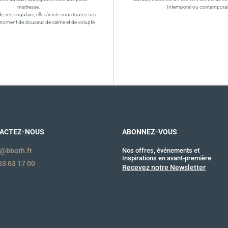
maitresse.
Intemporel ou contempora
de, rectangulaire, elle s’invite sous toutes ses
moment de douceur, de calme et de volupté
ACTEZ-NOUS
ABONNEZ-VOUS
@bbath.fr
Nos offres, événements et
Inspirations en avant-première
53 63 17 00
Recevez notre Newsletter