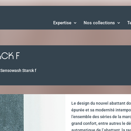
Expertise
Nos collections
T
CK F
Sensowash Starck f
Le design du nouvel abattant d
épurée et sa modernité intempor
l’ensemble des séries de la mar
grand confort, entre autres le d
automatique de l’abattant, la re