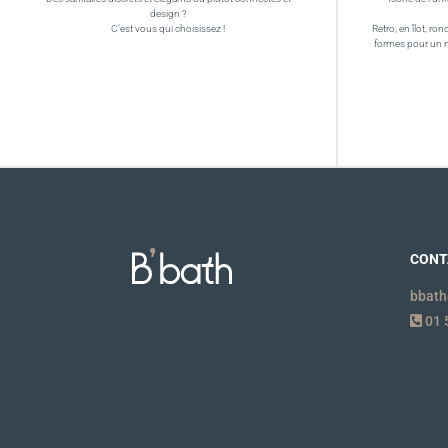
design ?
C’est vous qui choisissez !
Retro, en îlot, ron
formes pour un 
CONT
bbath
01 