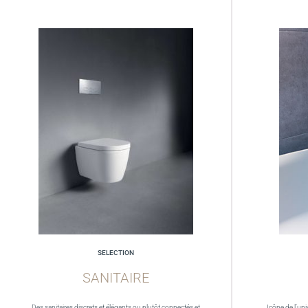
SELECTION
SANITAIRE
Des sanitaires discrets et élégants ou plutôt connectés et
Icône de l’uni