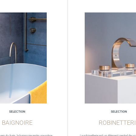
SELECTION
SELECTION
BAIGNOIRE
ROBINETTERI
vers du bain, la baignoire reste une pièce
La robinetterie est un élément central de vot