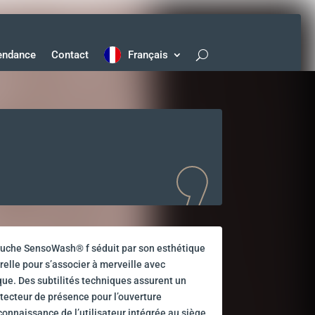
endance
Contact
Français
ouche SensoWash® f séduit par son esthétique
elle pour s’associer à merveille avec
que. Des subtilités techniques assurent un
étecteur de présence pour l’ouverture
connaissance de l’utilisateur intégrée au siège