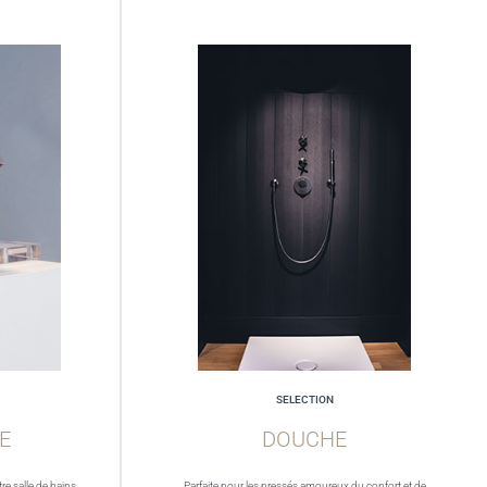
SELECTION
E
DOUCHE
re salle de bains.
Parfaite pour les pressés amoureux du confort et de