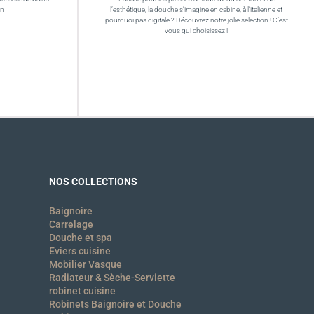
in
l’esthétique, la douche s’imagine en cabine, à l’italienne et
pourquoi pas digitale ? Découvrez notre jolie selection ! C’est
vous qui choisissez !
NOS COLLECTIONS
Baignoire
Carrelage
Douche et spa
Eviers cuisine
Mobilier Vasque
Radiateur & Sèche-Serviette
robinet cuisine
Robinets Baignoire et Douche