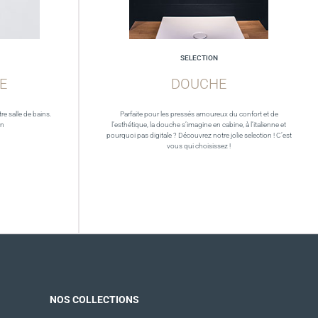
SELECTION
E
DOUCHE
re salle de bains.
Parfaite pour les pressés amoureux du confort et de
in
l’esthétique, la douche s’imagine en cabine, à l’italienne et
pourquoi pas digitale ? Découvrez notre jolie selection ! C’est
vous qui choisissez !
NOS COLLECTIONS