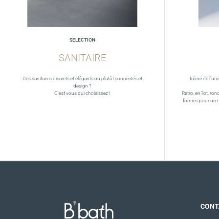
SELECTION
SANITAIRE
Des sanitaires discrets et élégants ou plutôt connectés et
Icône de l’uni
design ?
C’est vous qui choisissez !
Retro, en îlot, ron
formes pour un 
CONT