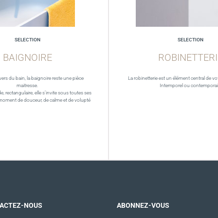
SELECTION
SELECTION
BAIGNOIRE
ROBINETTERI
vers du bain, la baignoire reste une pièce
La robinetterie est un élément central de vot
maitresse.
Intemporel ou contempora
de, rectangulaire, elle s’invite sous toutes ses
moment de douceur, de calme et de volupté
ACTEZ-NOUS
ABONNEZ-VOUS