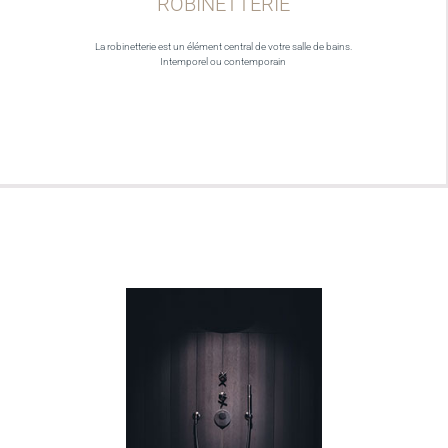
ROBINETTERIE
La robinetterie est un élément central de votre salle de bains.
Intemporel ou contemporain