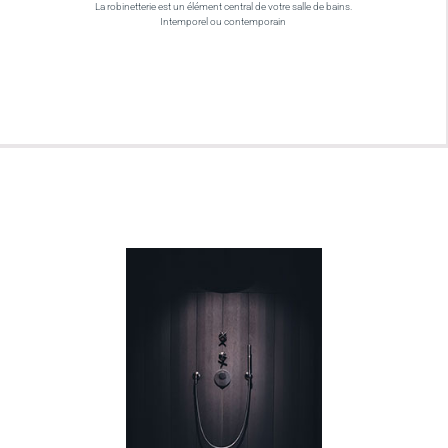
La robinetterie est un élément central de votre salle de bains.
Intemporel ou contemporain