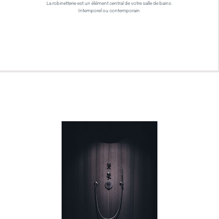
La robinetterie est un élément central de votre salle de bains.
Intemporel ou contemporain