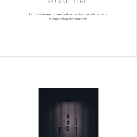
ROBINETTERIE
La robinetterie est un élément central de votre salle de bains.
Intemporel ou contemporain