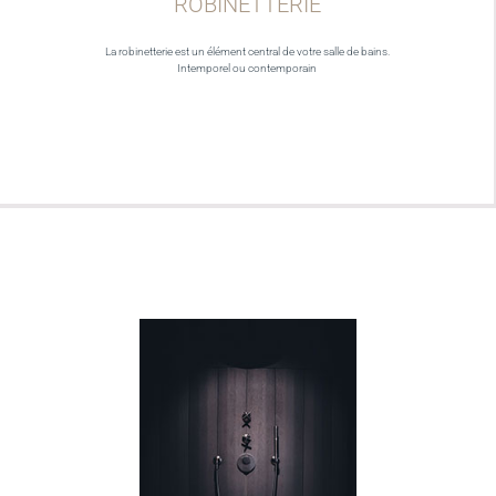
ROBINETTERIE
La robinetterie est un élément central de votre salle de bains.
Intemporel ou contemporain