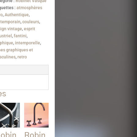
égorie :
Robinet Vasque
quettes :
atmosphères
ro
,
Authentique
,
temporain
,
couleurs
,
ign vintage
,
esprit
ustriel
,
fantini
,
phique
,
intemporelle
,
nes graphiques et
culines
,
retro
es
obin
Robin