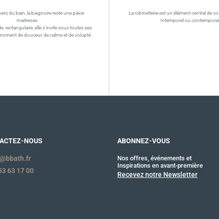
vers du bain, la baignoire reste une pièce
La robinetterie est un élément central de vot
maitresse.
Intemporel ou contempora
de, rectangulaire, elle s’invite sous toutes ses
moment de douceur, de calme et de volupté
ACTEZ-NOUS
ABONNEZ-VOUS
@bbath.fr
Nos offres, événements et
Inspirations en avant-première
53 63 17 00
Recevez notre Newsletter