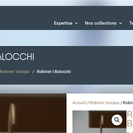
Expertise
Nos collections
T
BALOCCHI
Robinet Vasque
Robinet I Balocchi
Accueil
/
Robinet Vasque
/
Robin
R
B