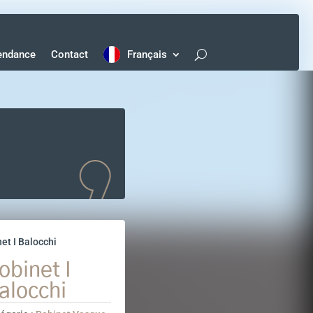
endance
Contact
Français
et I Balocchi
obinet I
alocchi