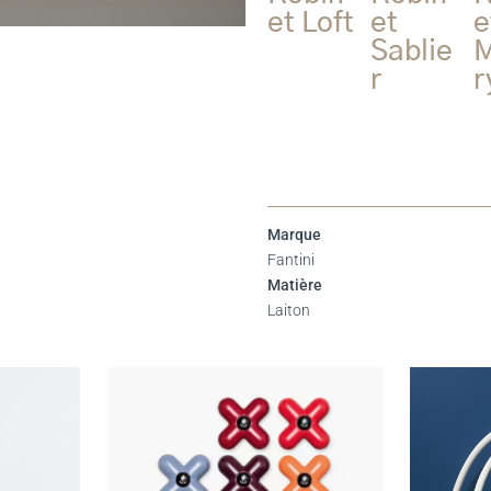
et Loft
et
e
Sablie
r
r
Marque
Fantini
Matière
Laiton