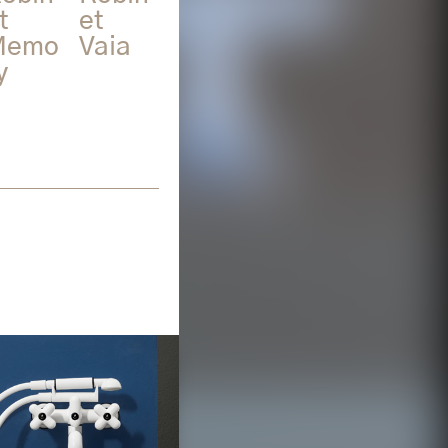
t
et
Memo
Vaia
y