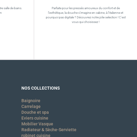
re salle de bains.
Parfaite pour les pressés amoureux du confort et de
in
l’esthétique, la douche s’imagine en cabine, à l’italienne et
pourquoi pas digitale ? Découvrez notre jolie selection ! C’est
vous qui choisissez !
NOS COLLECTIONS
Baignoire
Carrelage
Douche et spa
Eviers cuisine
Mobilier Vasque
Radiateur & Sèche-Serviette
robinet cuisine