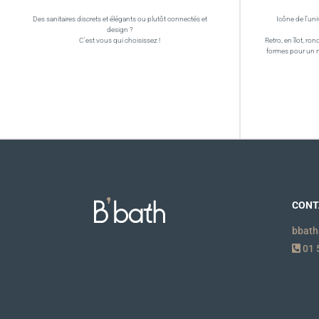
Des sanitaires discrets et élégants ou plutôt connectés et
Icône de l’uni
design ?
C’est vous qui choisissez !
Retro, en îlot, ron
formes pour un 
CONT
bbath
01 